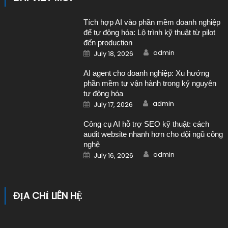
Tích hợp AI vào phần mềm doanh nghiệp
để tự động hóa: Lộ trình kỹ thuật từ pilot
đến production
Author
Posted on
admin
July 18, 2026
AI agent cho doanh nghiệp: Xu hướng
phần mềm tự vận hành trong kỷ nguyên
tự động hóa
Author
Posted on
admin
July 17, 2026
Công cụ AI hỗ trợ SEO kỹ thuật: cách
audit website nhanh hơn cho đội ngũ công
nghệ
Author
Posted on
admin
July 16, 2026
ĐỊA CHỈ LIÊN HỆ