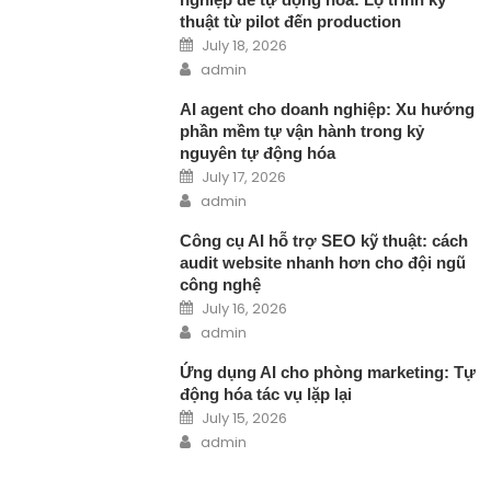
thuật từ pilot đến production
Posted on
July 18, 2026
Author
admin
AI agent cho doanh nghiệp: Xu hướng
phần mềm tự vận hành trong kỷ
nguyên tự động hóa
Posted on
July 17, 2026
Author
admin
Công cụ AI hỗ trợ SEO kỹ thuật: cách
audit website nhanh hơn cho đội ngũ
công nghệ
Posted on
July 16, 2026
Author
admin
Ứng dụng AI cho phòng marketing: Tự
động hóa tác vụ lặp lại
Posted on
July 15, 2026
Author
admin