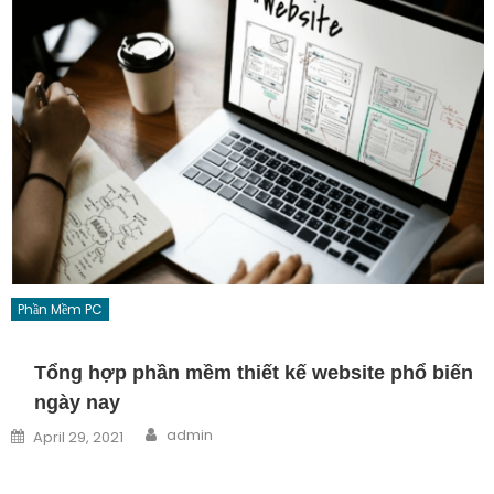
Phần Mềm PC
Tổng hợp phần mềm thiết kế website phổ biến
ngày nay
Author
Posted on
admin
April 29, 2021