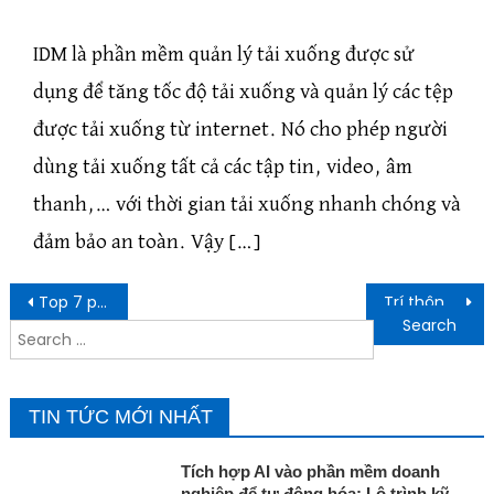
IDM là phần mềm quản lý tải xuống được sử
dụng để tăng tốc độ tải xuống và quản lý các tệp
được tải xuống từ internet. Nó cho phép người
dùng tải xuống tất cả các tập tin, video, âm
thanh,… với thời gian tải xuống nhanh chóng và
đảm bảo an toàn. Vậy […]
Post navigation
Top 7 phần mềm quản lý giáo dục – trường học tốt nhất
Trí thông minh nhân tạo AI là gì? Các lĩnh vực bạn cần biết về AI
Search for:
TIN TỨC MỚI NHẤT
Tích hợp AI vào phần mềm doanh
nghiệp để tự động hóa: Lộ trình kỹ