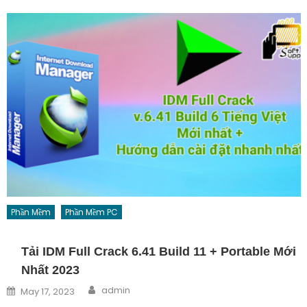
Phần Mềm
Phần Mềm PC
Tải IDM Full Crack 6.41 Build 11 + Portable Mới
Nhất 2023
Author
Posted on
admin
May 17, 2023