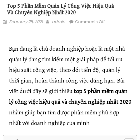
Top 5 Phần Mềm Quản Lý Công Việc Hiệu Quả
Và Chuyên Nghiệp Nhất 2020
Posted on
Author
on Top 5 phần
February 25, 2021
admin
Comments Off
mềm quản lý
công việc hiệu
quả và chuyên
Bạn đang là chủ doanh nghiệp hoặc là một nhà
nghiệp nhất 2020
quản lý đang tìm kiếm một giải pháp để tối ưu
hiệu suất công việc, theo dói tiến độ, quản lý
thời gian, hoàn thành công việc đúng hạn. Bài
viết dưới đây sẽ giới thiệu
top 5 phần mềm quản
lý công việc hiệu quả và chuyên nghiệp nhất 2020
nhằm giúp bạn tìm được phần mềm phù hợp
nhất với doanh nghiệp của mình