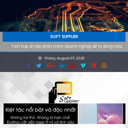
Skip to content
SOFT SUPPLIER
Tích hợp AI vào phần mềm doanh nghiệp để tự động hóa:
Lộ trình kỹ thuật từ pilot đến production
Friday, August 07, 2026
AI agent cho doanh nghiệp: Xu hướng phần mềm tự vận
hành trong kỷ nguyên tự động hóa
Công cụ AI hỗ trợ SEO kỹ thuật: cách audit website nhanh
hơn cho đội ngũ công nghệ
Ứng dụng AI cho phòng marketing: Tự động hóa tác vụ
lặp lại
Phần mềm AI cho doanh nghiệp: Tại sao tốc độ tải website
quyết định 40% khách hàng rời đi