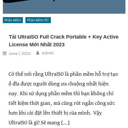
Phần Mềm
Phần Mềm PC
Tải UltraISO Full Crack Portable + Key Active
License Mới Nhất 2023
Author
Posted on
admin
June 1, 2023
Có thể nói rằng UltraISO là phần mềm hỗ trợ tạo
ổ đĩa được người dùng ưa chuộng nhất hiện
nay. Khi sử dụng phần mềm thì bạn không chỉ
tiết kiệm thời gian, mà cũng rút ngắn công sức
hơn khi cài đặt lên thiết bị của mình. Vậy
UltraISO là gì? Sẽ mang […]