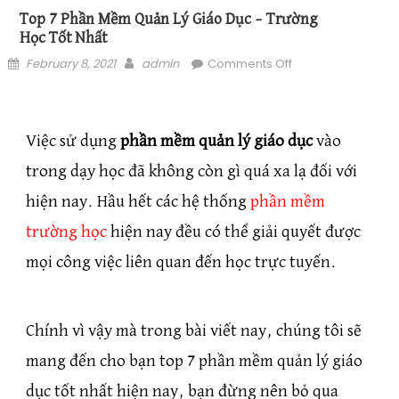
Top 7 Phần Mềm Quản Lý Giáo Dục – Trường
Học Tốt Nhất
Posted on
Author
on Top 7 phần
February 8, 2021
admin
Comments Off
mềm quản lý giáo
dục – trường học
tốt nhất
Việc sử dụng
phần mềm quản lý giáo dục
vào
trong dạy học đã không còn gì quá xa lạ đối với
hiện nay. Hầu hết các hệ thống
phần mềm
trường học
hiện nay đều có thể giải quyết được
mọi công việc liên quan đến học trực tuyến.
Chính vì vậy mà trong bài viết nay, chúng tôi sẽ
mang đến cho bạn top 7 phần mềm quản lý giáo
dục tốt nhất hiện nay, bạn đừng nên bỏ qua