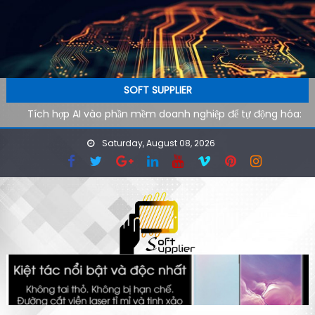
Skip to content
SOFT SUPPLIER
Tích hợp AI vào phần mềm doanh nghiệp để tự động hóa:
Lộ trình kỹ thuật từ pilot đến production
Saturday, August 08, 2026
AI agent cho doanh nghiệp: Xu hướng phần mềm tự vận
hành trong kỷ nguyên tự động hóa
Công cụ AI hỗ trợ SEO kỹ thuật: cách audit website nhanh
hơn cho đội ngũ công nghệ
Ứng dụng AI cho phòng marketing: Tự động hóa tác vụ
lặp lại
Phần mềm AI cho doanh nghiệp: Tại sao tốc độ tải website
quyết định 40% khách hàng rời đi