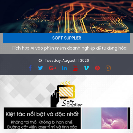
Skip to content
SOFT SUPPLIER
Tích hợp AI vào phần mềm doanh nghiệp để tự động hóa:
Lộ trình kỹ thuật từ pilot đến production
Tuesday, August 11, 2026
AI agent cho doanh nghiệp: Xu hướng phần mềm tự vận
hành trong kỷ nguyên tự động hóa
Công cụ AI hỗ trợ SEO kỹ thuật: cách audit website nhanh
hơn cho đội ngũ công nghệ
Ứng dụng AI cho phòng marketing: Tự động hóa tác vụ
lặp lại
Phần mềm AI cho doanh nghiệp: Tại sao tốc độ tải website
quyết định 40% khách hàng rời đi