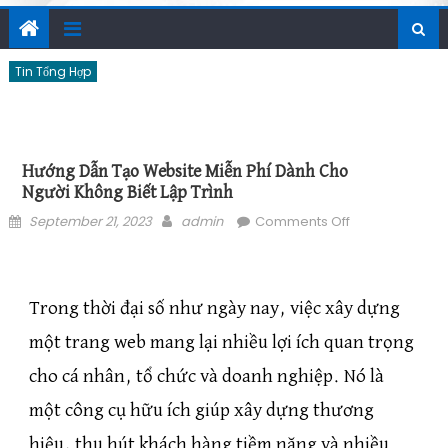
Tin Tổng Hợp
Hướng Dẫn Tạo Website Miễn Phí Dành Cho
Người Không Biết Lập Trình
Posted on
Author
on Hướng Dẫn
September 21, 2023
admin
Comments Off
Tạo Website
Miễn Phí Dành
Cho Người
Trong thời đại số như ngày nay, việc xây dựng
Không Biết Lập
Trình
một trang web mang lại nhiều lợi ích quan trọng
cho cá nhân, tổ chức và doanh nghiệp. Nó là
một công cụ hữu ích giúp xây dựng thương
hiệu, thu hút khách hàng tiềm năng và nhiều