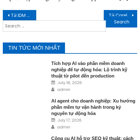
Post navigation
Tải IDM Full Crack 6.41 Build 11 + Portable Mới Nhất 2023
Tải Corel Draw X7 Pre-Actived – Phiên Bản Ổn Định Portable
Search for:
TIN TỨC MỚI NHẤT
Tích hợp AI vào phần mềm doanh
nghiệp để tự động hóa: Lộ trình kỹ
thuật từ pilot đến production
Posted on
July 18, 2026
Author
admin
AI agent cho doanh nghiệp: Xu hướng
phần mềm tự vận hành trong kỷ
nguyên tự động hóa
Posted on
July 17, 2026
Author
admin
Công cụ AI hỗ trợ SEO kỹ thuật: cách