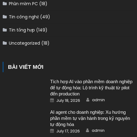
Phần mềm PC
(18)
Tin công nghệ
(49)
Tin tổng hợp
(149)
Uncategorized
(18)
BÀI VIẾT MỚI
Tích hợp AI vào phần mềm doanh nghiệp
để tự động hóa: Lộ trình kỹ thuật từ pilot
đến production
Author
Posted on
admin
July 18, 2026
AI agent cho doanh nghiệp: Xu hướng
phần mềm tự vận hành trong kỷ nguyên
tự động hóa
Author
Posted on
admin
July 17, 2026