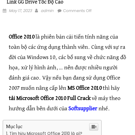
Link GG Drive Tốc Độ Cao
Posted on
Author
on Tải Microsoft Office
May 17, 2023
admin
Comments Off
2010 32/64bit Full
Crack – Link GG Drive
Tốc Độ Cao
Office 2010
là phiên bản cải tiến tính năng của
toàn bộ các ứng dụng thành viên. Cùng với sự ra
đời của Windows 10, các bổ sung về chức năng đồ
họa, xử lý hình ảnh,… nên được nhiều người
đánh giá cao. Vậy nếu bạn đang sử dụng Office
2007 muốn nâng cấp lên
MS Office 2010
thì hãy
tải Microsoft Office 2010 Full Crack
về máy theo
hướng dẫn bên dưới của
Softsupplier
nhé.
Mục lục
Tìm hiểu Microsoft Office 2010 là gì?