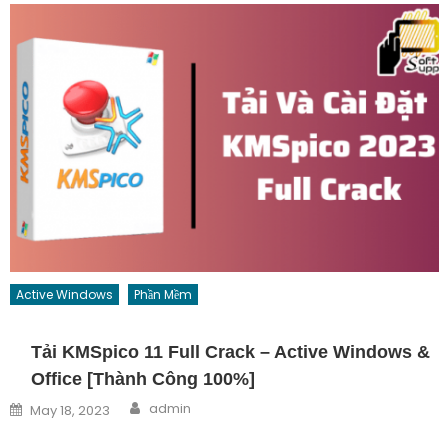
Active Windows
Phần Mềm
Tải KMSpico 11 Full Crack – Active Windows &
Office [Thành Công 100%]
Author
Posted on
admin
May 18, 2023