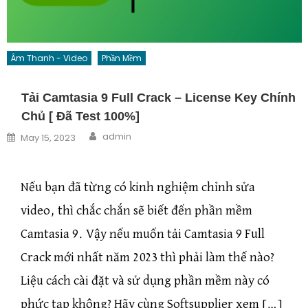
Âm Thanh - Video
Phần Mềm
Tải Camtasia 9 Full Crack – License Key Chính
Chủ [ Đã Test 100%]
Author
Posted on
admin
May 15, 2023
Nếu bạn đã từng có kinh nghiệm chỉnh sửa
video, thì chắc chắn sẽ biết đến phần mềm
Camtasia 9. Vậy nếu muốn tải Camtasia 9 Full
Crack mới nhất năm 2023 thì phải làm thế nào?
Liệu cách cài đặt và sử dụng phần mềm này có
phức tạp không? Hãy cùng Softsupplier xem […]