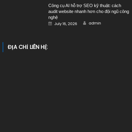
Công cụ AI hỗ trợ SEO kỹ thuật: cách
audit website nhanh hơn cho đội ngũ công
nghệ
Author
Posted on
admin
July 16, 2026
ĐỊA CHỈ LIÊN HỆ