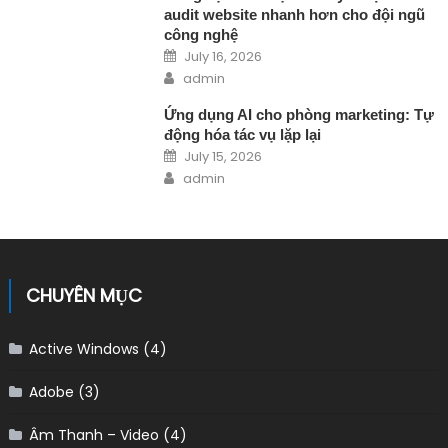
audit website nhanh hơn cho đội ngũ
công nghệ
Posted on
July 16, 2026
Author
admin
Ứng dụng AI cho phòng marketing: Tự
động hóa tác vụ lặp lại
Posted on
July 15, 2026
Author
admin
CHUYÊN MỤC
Active Windows
(4)
Adobe
(3)
Âm Thanh – Video
(4)