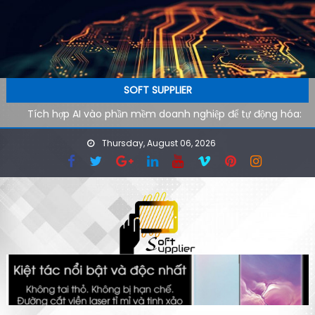
Skip to content
SOFT SUPPLIER
Tích hợp AI vào phần mềm doanh nghiệp để tự động hóa:
Lộ trình kỹ thuật từ pilot đến production
Thursday, August 06, 2026
AI agent cho doanh nghiệp: Xu hướng phần mềm tự vận
hành trong kỷ nguyên tự động hóa
Công cụ AI hỗ trợ SEO kỹ thuật: cách audit website nhanh
hơn cho đội ngũ công nghệ
Ứng dụng AI cho phòng marketing: Tự động hóa tác vụ
lặp lại
Phần mềm AI cho doanh nghiệp: Tại sao tốc độ tải website
quyết định 40% khách hàng rời đi