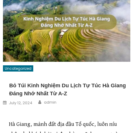
Uncategorized
Bỏ Túi Kinh Nghiệm Du Lịch Tự Túc Hà Giang
Đáng Nhớ Nhất Từ A-Z
Author
Posted on
admin
July 12, 2024
Hà Giang, mảnh đất địa đầu Tổ quốc, luôn níu