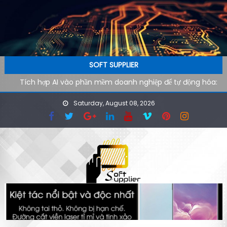
Skip to content
SOFT SUPPLIER
Tích hợp AI vào phần mềm doanh nghiệp để tự động hóa:
Lộ trình kỹ thuật từ pilot đến production
Saturday, August 08, 2026
AI agent cho doanh nghiệp: Xu hướng phần mềm tự vận
hành trong kỷ nguyên tự động hóa
Công cụ AI hỗ trợ SEO kỹ thuật: cách audit website nhanh
hơn cho đội ngũ công nghệ
Ứng dụng AI cho phòng marketing: Tự động hóa tác vụ
lặp lại
Phần mềm AI cho doanh nghiệp: Tại sao tốc độ tải website
quyết định 40% khách hàng rời đi