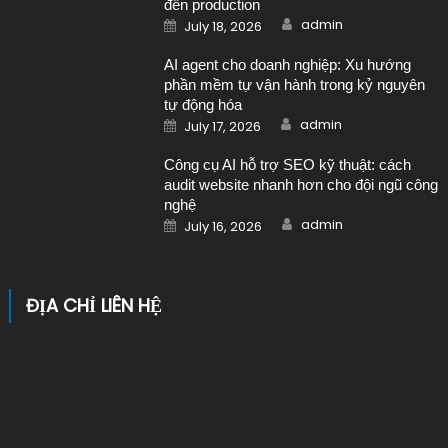
đến production
Author
Posted on
admin
July 18, 2026
AI agent cho doanh nghiệp: Xu hướng
phần mềm tự vận hành trong kỷ nguyên
tự động hóa
Author
Posted on
admin
July 17, 2026
Công cụ AI hỗ trợ SEO kỹ thuật: cách
audit website nhanh hơn cho đội ngũ công
nghệ
Author
Posted on
admin
July 16, 2026
ĐỊA CHỈ LIÊN HỆ