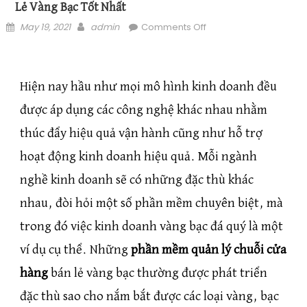
Lẻ Vàng Bạc Tốt Nhất
Posted on
Author
on Top 7 phần mềm
May 19, 2021
admin
Comments Off
quản lý chuỗi cửa hàng
bán lẻ vàng bạc tốt nhất
Hiện nay hầu như mọi mô hình kinh doanh đều
được áp dụng các công nghệ khác nhau nhằm
thúc đẩy hiệu quả vận hành cũng như hỗ trợ
hoạt động kinh doanh hiệu quả. Mỗi ngành
nghề kinh doanh sẽ có những đặc thù khác
nhau, đòi hỏi một số phần mềm chuyên biệt, mà
trong đó việc kinh doanh vàng bạc đá quý là một
ví dụ cụ thể. Những
phần mềm quản lý chuỗi cửa
hàng
bán lẻ vàng bạc thường được phát triển
đặc thù sao cho nắm bắt được các loại vàng, bạc