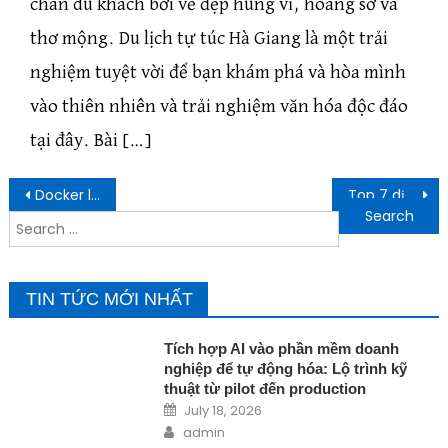
chân du khách bởi vẻ đẹp hùng vĩ, hoang sơ và
thơ mộng. Du lịch tự túc Hà Giang là một trải
nghiệm tuyệt vời để bạn khám phá và hòa mình
vào thiên nhiên và trải nghiệm văn hóa độc đáo
tại đây. Bài […]
Post navigation
Docker là gì? Tổng hợp kiến thức cần biết về Docker
Top 7 dịch vụ chụp ảnh 360 độ giới thiệu kho xưởng, nhà máy xí nghiệp
Search for:
TIN TỨC MỚI NHẤT
Tích hợp AI vào phần mềm doanh
nghiệp để tự động hóa: Lộ trình kỹ
thuật từ pilot đến production
Posted on
July 18, 2026
Author
admin