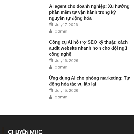
AI agent cho doanh nghiệp: Xu hướng
phần mềm tự vận hành trong kỷ
nguyên tự động hóa
Posted on
July 17, 2026
Author
admin
Công cụ AI hỗ trợ SEO kỹ thuật: cách
audit website nhanh hơn cho đội ngũ
công nghệ
Posted on
July 16, 2026
Author
admin
Ứng dụng AI cho phòng marketing: Tự
động hóa tác vụ lặp lại
Posted on
July 15, 2026
Author
admin
CHUYÊN MỤC