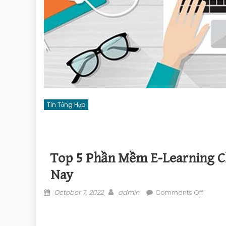
Tin Tổng Hợp
Top 5 Phần Mềm E-Learning C
Nay
Posted on
Author
on Top
October 7, 2022
admin
Comments Off