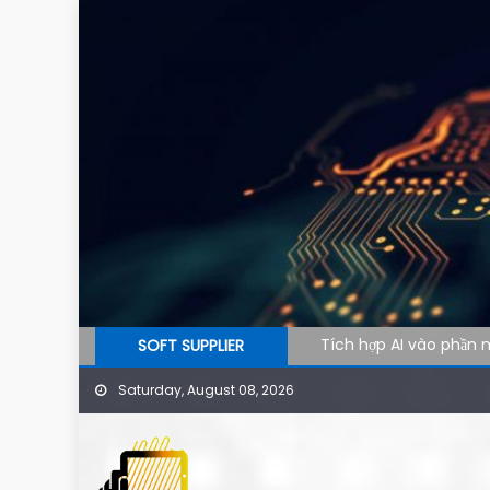
Skip to content
Tích hợp AI vào phần m
SOFT SUPPLIER
AI agent cho doanh n
Saturday, August 08, 2026
Công cụ AI hỗ trợ SEO
Ứng dụng AI cho phòng 
Phần mềm AI cho doanh 