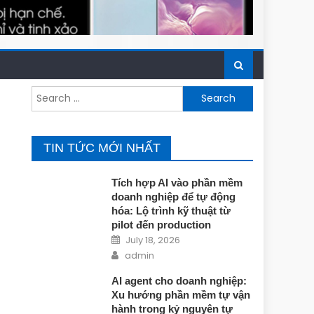
Search for:
TIN TỨC MỚI NHẤT
Tích hợp AI vào phần mềm
doanh nghiệp để tự động
hóa: Lộ trình kỹ thuật từ
pilot đến production
Posted on
July 18, 2026
Author
admin
AI agent cho doanh nghiệp:
Xu hướng phần mềm tự vận
hành trong kỷ nguyên tự