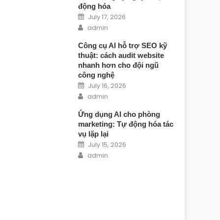
động hóa
Posted on
July 17, 2026
Author
admin
Công cụ AI hỗ trợ SEO kỹ
thuật: cách audit website
nhanh hơn cho đội ngũ
công nghệ
Posted on
July 16, 2026
Author
admin
Ứng dụng AI cho phòng
marketing: Tự động hóa tác
vụ lặp lại
Posted on
July 15, 2026
Author
admin