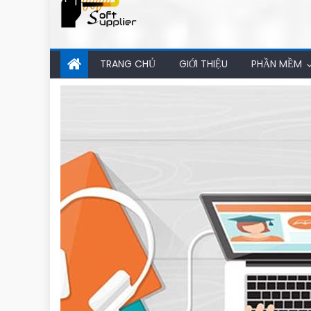
TRANG CHỦ
GIỚI THIỆU
PHẦN MỀM