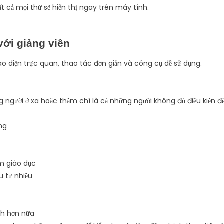
 Tất cả mọi thứ sẽ hiển thị ngay trên máy tính.
với giảng viên
o diện trực quan, thao tác đơn giản và công cụ dễ sử dụng.
g người ở xa hoặc thậm chí là cả những người không đủ điều kiện đ
ng
m giáo dục
 tư nhiều
nh hơn nữa