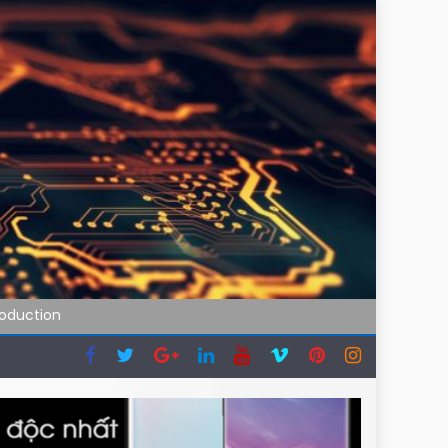
roduction
hóa
i đi