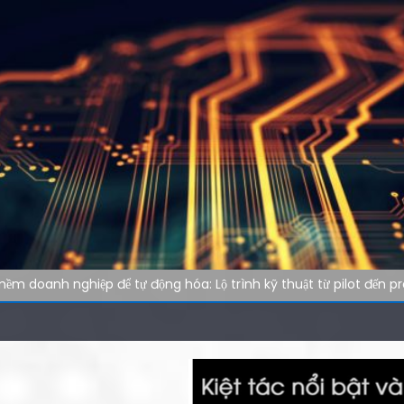
ềm doanh nghiệp để tự động hóa: Lộ trình kỹ thuật từ pilot đến p
ghiệp: Xu hướng phần mềm tự vận hành trong kỷ nguyên tự động 
 kỹ thuật: cách audit website nhanh hơn cho đội ngũ công nghệ
marketing: Tự động hóa tác vụ lặp lại
nghiệp: Tại sao tốc độ tải website quyết định 40% khách hàng rờ