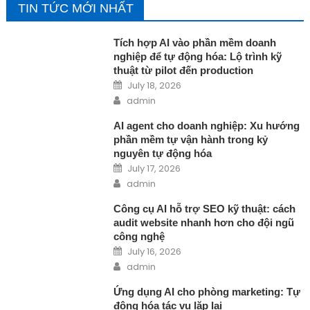
TIN TỨC MỚI NHẤT
Tích hợp AI vào phần mềm doanh
nghiệp để tự động hóa: Lộ trình kỹ
thuật từ pilot đến production
Posted on
July 18, 2026
Author
admin
AI agent cho doanh nghiệp: Xu hướng
phần mềm tự vận hành trong kỷ
nguyên tự động hóa
Posted on
July 17, 2026
Author
admin
Công cụ AI hỗ trợ SEO kỹ thuật: cách
audit website nhanh hơn cho đội ngũ
công nghệ
Posted on
July 16, 2026
Author
admin
Ứng dụng AI cho phòng marketing: Tự
động hóa tác vụ lặp lại