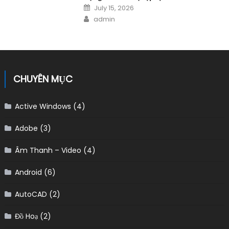
Posted on
July 15, 2026
Author
admin
CHUYÊN MỤC
Active Windows
(4)
Adobe
(3)
Âm Thanh – Video
(4)
Android
(6)
AutoCAD
(2)
Đồ Hoạ
(2)