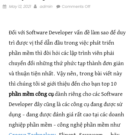
Posted on
Author
on Top 10 phần mềm
May 12, 2021
admin
Comments Off
công cụ mà Software
Developer không thể
bỏ qua
Đối với Software Developer vấn đề làm sao để duy
trì được vị thế dẫn đầu trong việc phát triển
phần mềm thì đòi hỏi các lập trình viên phải
chuyển đổi những thứ phức tạp thành đơn giản
và thuận tiện nhất. Vậy nên, trong bài viết này
thì chúng tôi sẽ giới thiệu đến cho bạn top 10
phần mềm công cụ
dành riêng cho các Software
Developer đây cũng là các công cụ đang được sử
dụng – đang được đánh giá rất cao tại các doanh
nghiệp phần mềm – công nghệ phần mềm như