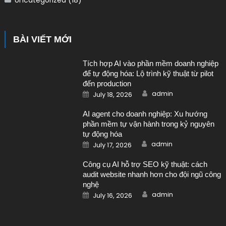
Uncategorized
(18)
BÀI VIẾT MỚI
Tích hợp AI vào phần mềm doanh nghiệp
để tự động hóa: Lộ trình kỹ thuật từ pilot
đến production
Author
Posted on
admin
July 18, 2026
AI agent cho doanh nghiệp: Xu hướng
phần mềm tự vận hành trong kỷ nguyên
tự động hóa
Author
Posted on
admin
July 17, 2026
Công cụ AI hỗ trợ SEO kỹ thuật: cách
audit website nhanh hơn cho đội ngũ công
nghệ
Author
Posted on
admin
July 16, 2026