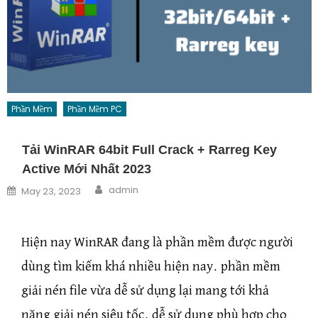
Phần Mềm
Phần Mềm PC
Tải WinRAR 64bit Full Crack + Rarreg Key
Active Mới Nhất 2023
Author
Posted on
admin
May 23, 2023
Hiện nay WinRAR đang là phần mềm được người
dùng tìm kiếm khá nhiều hiện nay. phần mềm
giải nén file vừa dễ sử dụng lại mang tới khả
năng giải nén siêu tốc, dễ sử dụng phù hợp cho