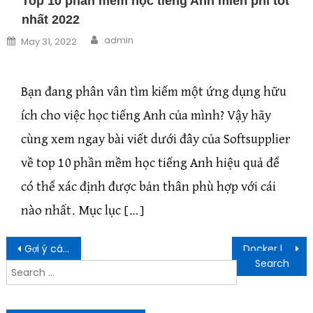
Top 10 phần mềm học tiếng Anh miễn phí tốt
nhất 2022
Author
Posted on
admin
May 31, 2022
Bạn đang phân vân tìm kiếm một ứng dụng hữu
ích cho việc học tiếng Anh của mình? Vậy hãy
cùng xem ngay bài viết dưới đây của Softsupplier
về top 10 phần mềm học tiếng Anh hiệu quả để
có thể xác định được bản thân phù hợp với cái
nào nhất. Mục lục […]
Post navigation
Gợi ý cách chụp ảnh sản phẩm đẹp như dân chuyên nghiệp
Docker là gì? Tổng hợp kiến thức cần biết về Docker
Search for: