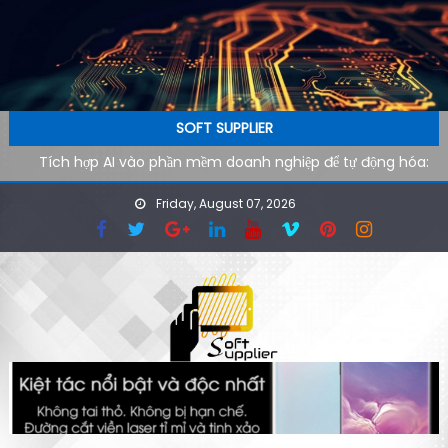
Skip to content
SOFT SUPPLIER
Tích hợp AI vào phần mềm doanh nghiệp để tự động hóa:
Lộ trình kỹ thuật từ pilot đến production
Friday, August 07, 2026
AI agent cho doanh nghiệp: Xu hướng phần mềm tự vận
hành trong kỷ nguyên tự động hóa
Công cụ AI hỗ trợ SEO kỹ thuật: cách audit website nhanh
hơn cho đội ngũ công nghệ
Ứng dụng AI cho phòng marketing: Tự động hóa tác vụ
lặp lại
Phần mềm AI cho doanh nghiệp: Tại sao tốc độ tải website
quyết định 40% khách hàng rời đi