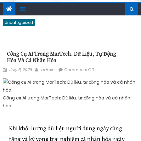
Uncategorized
Công Cụ AI Trong MarTech: Dữ Liệu, Tự Động
Hóa Và Cá Nhân Hóa
Posted on
Author
on Công cụ AI trong
July 6, 2026
admin
Comments Off
MarTech: Dữ liệu, tự
động hóa và cá nhân
hóa
Công cụ AI trong MarTech: Dữ liệu, tự động hóa và cá nhân
hóa
Khi khối lượng dữ liệu người dùng ngày càng
tăng và kỳ vọng trải nghiệm cá nhân hóa ngày