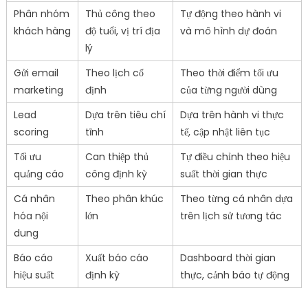
Phân nhóm
Thủ công theo
Tự động theo hành vi
khách hàng
độ tuổi, vị trí địa
và mô hình dự đoán
lý
Gửi email
Theo lịch cố
Theo thời điểm tối ưu
marketing
định
của từng người dùng
Lead
Dựa trên tiêu chí
Dựa trên hành vi thực
scoring
tĩnh
tế, cập nhật liên tục
Tối ưu
Can thiệp thủ
Tự điều chỉnh theo hiệu
quảng cáo
công định kỳ
suất thời gian thực
Cá nhân
Theo phân khúc
Theo từng cá nhân dựa
hóa nội
lớn
trên lịch sử tương tác
dung
Báo cáo
Xuất báo cáo
Dashboard thời gian
hiệu suất
định kỳ
thực, cảnh báo tự động