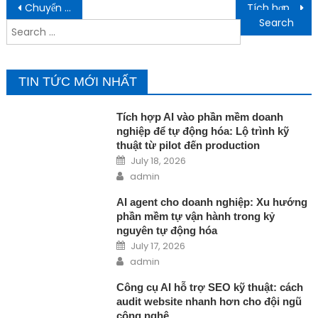
Post navigation
Chuyển đổi số ứng dụng AI: cách doanh nghiệp kết nối dữ liệu, phần mềm và quy trình vận hành
Tích hợp AI vào phần mềm: Checklist kỹ thuật giúp doanh nghiệp tránh lãng phí khi triển khai
Search for:
TIN TỨC MỚI NHẤT
Tích hợp AI vào phần mềm doanh
nghiệp để tự động hóa: Lộ trình kỹ
thuật từ pilot đến production
Posted on
July 18, 2026
Author
admin
AI agent cho doanh nghiệp: Xu hướng
phần mềm tự vận hành trong kỷ
nguyên tự động hóa
Posted on
July 17, 2026
Author
admin
Công cụ AI hỗ trợ SEO kỹ thuật: cách
audit website nhanh hơn cho đội ngũ
công nghệ