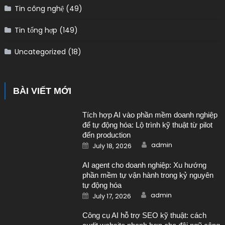
Tin công nghệ
(49)
Tin tổng hợp
(149)
Uncategorized
(18)
BÀI VIẾT MỚI
Tích hợp AI vào phần mềm doanh nghiệp
để tự động hóa: Lộ trình kỹ thuật từ pilot
đến production
Author
Posted on
admin
July 18, 2026
AI agent cho doanh nghiệp: Xu hướng
phần mềm tự vận hành trong kỷ nguyên
tự động hóa
Author
Posted on
admin
July 17, 2026
Công cụ AI hỗ trợ SEO kỹ thuật: cách