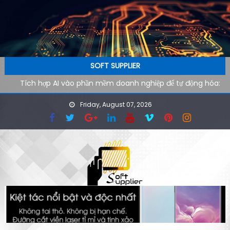
Skip to content
SOFT SUPPLIER
Tích hợp AI vào phần mềm doanh nghiệp để tự động hóa:
Lộ trình kỹ thuật từ pilot đến production
Friday, August 07, 2026
AI agent cho doanh nghiệp: Xu hướng phần mềm tự vận
hành trong kỷ nguyên tự động hóa
Công cụ AI hỗ trợ SEO kỹ thuật: cách audit website nhanh
hơn cho đội ngũ công nghệ
Ứng dụng AI cho phòng marketing: Tự động hóa tác vụ
lặp lại
Phần mềm AI cho doanh nghiệp: Tại sao tốc độ tải website
quyết định 40% khách hàng rời đi