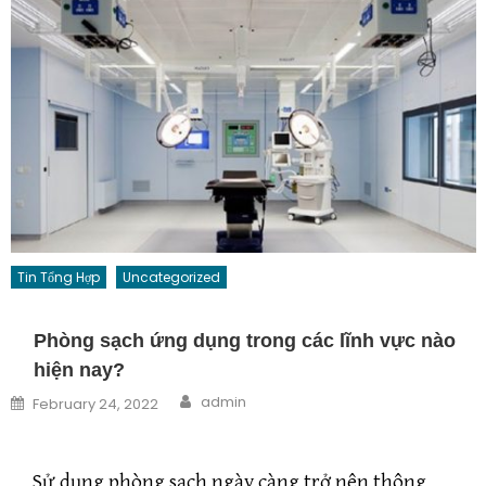
Tin Tổng Hợp
Uncategorized
Phòng sạch ứng dụng trong các lĩnh vực nào
hiện nay?
Author
Posted on
admin
February 24, 2022
Sử dụng phòng sạch ngày càng trở nên thông