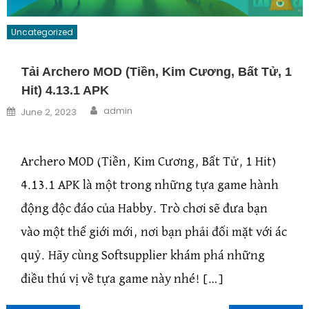
Uncategorized
Tải Archero MOD (Tiền, Kim Cương, Bất Tử, 1
Hit) 4.13.1 APK
Author
Posted on
admin
June 2, 2023
Archero MOD (Tiền, Kim Cương, Bất Tử, 1 Hit)
4.13.1 APK là một trong những tựa game hành
động độc đáo của Habby. Trò chơi sẽ đưa bạn
vào một thế giới mới, nơi bạn phải đối mặt với ác
quỷ. Hãy cùng Softsupplier khám phá những
điều thú vị về tựa game này nhé! […]