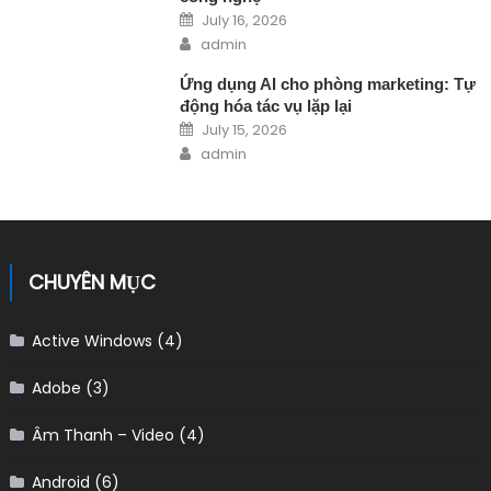
Posted on
July 16, 2026
Author
admin
Ứng dụng AI cho phòng marketing: Tự
động hóa tác vụ lặp lại
Posted on
July 15, 2026
Author
admin
CHUYÊN MỤC
Active Windows
(4)
Adobe
(3)
Âm Thanh – Video
(4)
Android
(6)