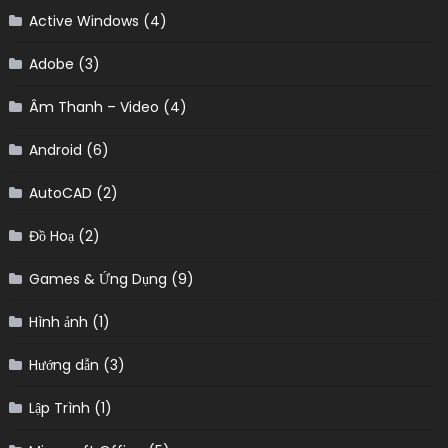
Active Windows
(4)
Adobe
(3)
Âm Thanh – Video
(4)
Android
(6)
AutoCAD
(2)
Đồ Hoạ
(2)
Games & Ứng Dụng
(9)
Hình ảnh
(1)
Hướng dẫn
(3)
Lập Trình
(1)