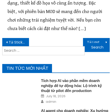
dạng, thiết kế đồ họa vô cùng ấn tượng. Đặc
biệt, với phiên bản MOD sẽ mang đến cho người
chơi những trải nghiệm tuyệt vời. Nếu bạn còn
chưa biết cách cài đặt như thế nào? […]
Post navigation
Tải Stick War: Legacy MOD (Vô Hạn Tiền, Kim Cương, VIP) 2023.2.85 APK
Tải Last Day on Earth: Survival MOD (Menu, Bất tử, Chế tạo) 1.20.7 APK
Search for:
TIN TỨC MỚI NHẤT
Tích hợp AI vào phần mềm doanh
nghiệp để tự động hóa: Lộ trình kỹ
thuật từ pilot đến production
Posted on
July 18, 2026
Author
admin
AI agent cho doanh nghiệp: Xu hướng