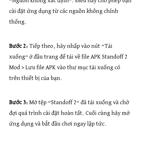
“Nguồn không xác định”. Điều này cho phép bạn
cài đặt ứng dụng từ các nguồn không chính
thống.
Bước 2:
Tiếp theo, hãy nhấp vào nút “Tải
xuống” ở đầu trang để tải về file APK Standoff 2
Mod > Lưu file APK vào thư mục tải xuống có
trên thiết bị của bạn.
Bước 3:
Mở tệp “Standoff 2” đã tải xuống và chờ
đợi quá trình cài đặt hoàn tất. Cuối cùng hãy mở
ứng dụng và bắt đầu chơi ngay lập tức.