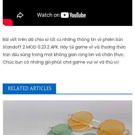
Bài viết trên đã chia sẻ tất cả những thông tin về phiên bản
Standoff 2 MOD 0.23.2 APK. Hãy tải game về và thưởng thức
trận đấu súng trong một không gian rộng lớn và chân thực.
Chúc bạn có những giờ phút chơi game vui vẻ và thú vị!
RELATED ARTICLES