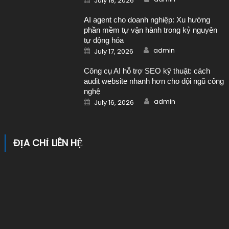
July 18, 2026
AI agent cho doanh nghiệp: Xu hướng
phần mềm tự vận hành trong kỷ nguyên
tự động hóa
Author
Posted on
admin
July 17, 2026
Công cụ AI hỗ trợ SEO kỹ thuật: cách
audit website nhanh hơn cho đội ngũ công
nghệ
Author
Posted on
admin
July 16, 2026
ĐỊA CHỈ LIÊN HỆ