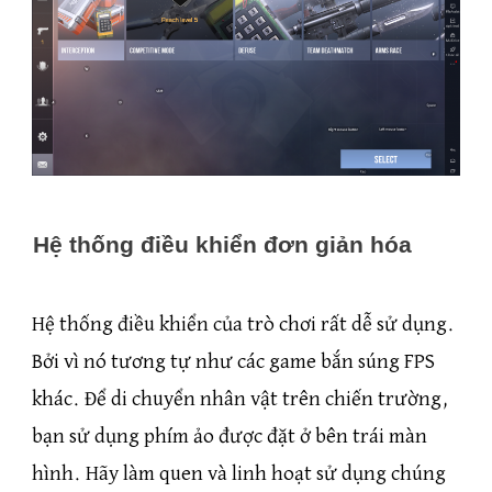
Hệ thống điều khiển đơn giản hóa
Hệ thống điều khiển của trò chơi rất dễ sử dụng.
Bởi vì nó tương tự như các game bắn súng FPS
khác. Để di chuyển nhân vật trên chiến trường,
bạn sử dụng phím ảo được đặt ở bên trái màn
hình. Hãy làm quen và linh hoạt sử dụng chúng