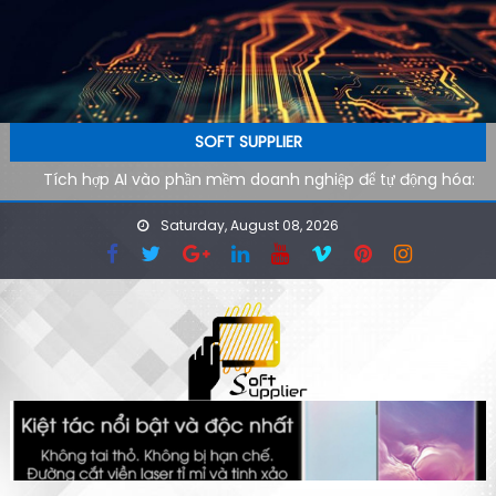
Skip to content
SOFT SUPPLIER
Tích hợp AI vào phần mềm doanh nghiệp để tự động hóa:
Lộ trình kỹ thuật từ pilot đến production
Saturday, August 08, 2026
AI agent cho doanh nghiệp: Xu hướng phần mềm tự vận
hành trong kỷ nguyên tự động hóa
Công cụ AI hỗ trợ SEO kỹ thuật: cách audit website nhanh
hơn cho đội ngũ công nghệ
Ứng dụng AI cho phòng marketing: Tự động hóa tác vụ
lặp lại
Phần mềm AI cho doanh nghiệp: Tại sao tốc độ tải website
quyết định 40% khách hàng rời đi