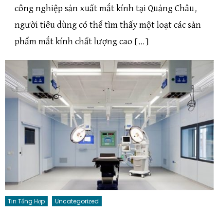
công nghiệp sản xuất mắt kính tại Quảng Châu,
người tiêu dùng có thể tìm thấy một loạt các sản
phẩm mắt kính chất lượng cao […]
Tin Tổng Hợp
Uncategorized