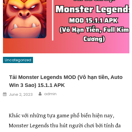
Uncategorized
Tải Monster Legends MOD (Vô hạn tiền, Auto
Win 3 Sao) 15.1.1 APK
Author
Posted on
admin
June 2, 2023
Khác với những tựa game phổ biến hiện nay,
Monster Legends thu hút người chơi bởi tính đa