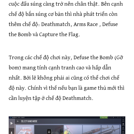
cuộc đấu súng càng trở nên chân thật. Bên cạnh
chế độ bắn súng cơ bản thì nhà phát triển còn
thêm chế độ: Deathmatch, Arms Race , Defuse
the Bomb và Capture the Flag.
Trong các chế độ chơi này, Defuse the Bomb (Gỡ
bom) mang tính cạnh tranh cao và hấp dẫn
nhất. Bởi lẽ không phải ai cũng có thể chơi chế
độ này. Chính vì thế nếu bạn là game thủ mới thì
cần luyện tập ở chế độ Deathmatch.