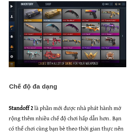
Chế độ đa dạng
Standoff 2
là phần mới được nhà phát hành mở
rộng thêm nhiều chế độ chơi hấp dẫn hơn. Bạn
có thể chơi cùng bạn bè theo thời gian thực nên