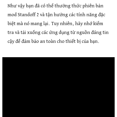
Như vậy bạn đã có thể thưởng thức phiên bản
mod Standoff 2 và tận hưởng các tính năng đặc
biệt mà nó mang lại. Tuy nhiên, hãy nhớ kiểm
tra và tải xuống các ứng dụng từ nguồn đáng tin
cậy để đảm bảo an toàn cho thiết bị của bạn.