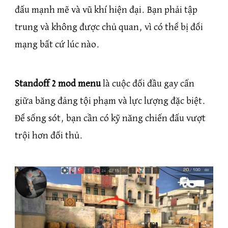
đấu mạnh mẽ và vũ khí hiện đại. Bạn phải tập
trung và không được chủ quan, vì có thể bị đổi
mạng bất cứ lúc nào.
Standoff 2 mod menu
là cuộc đối đầu gay cấn
giữa băng đảng tội phạm và lực lượng đặc biệt.
Để sống sót, bạn cần có kỹ năng chiến đấu vượt
trội hơn đối thủ.