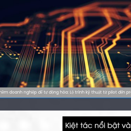
ềm doanh nghiệp để tự động hóa: Lộ trình kỹ thuật từ pilot đến p
ghiệp: Xu hướng phần mềm tự vận hành trong kỷ nguyên tự động 
 kỹ thuật: cách audit website nhanh hơn cho đội ngũ công nghệ
marketing: Tự động hóa tác vụ lặp lại
nghiệp: Tại sao tốc độ tải website quyết định 40% khách hàng rờ