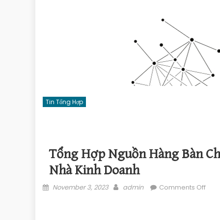
Tin Tổng Hợp
Tổng Hợp Nguồn Hàng Bàn Chả
Nhà Kinh Doanh
Posted on
Author
on T
November 3, 2023
admin
Comments Off