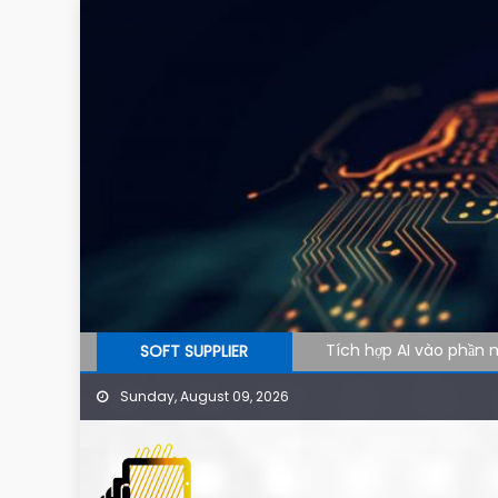
Skip to content
Tích hợp AI vào phần m
SOFT SUPPLIER
AI agent cho doanh n
Sunday, August 09, 2026
Công cụ AI hỗ trợ SEO
Ứng dụng AI cho phòng 
Phần mềm AI cho doanh 