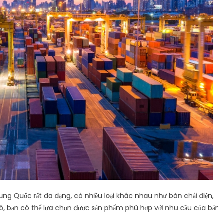
g Quốc rất đa dạng, có nhiều loại khác nhau như bàn chải điện,
đó, bạn có thể lựa chọn được sản phẩm phù hợp với nhu cầu của bả