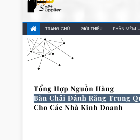
TRANG CHỦ
GIỚI THIỆU
PHẦN MỀM