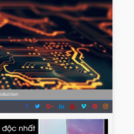
roduction
hóa
i đi