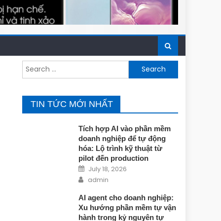
Search for:
TIN TỨC MỚI NHẤT
Tích hợp AI vào phần mềm
doanh nghiệp để tự động
hóa: Lộ trình kỹ thuật từ
pilot đến production
Posted on
July 18, 2026
Author
admin
AI agent cho doanh nghiệp:
Xu hướng phần mềm tự vận
hành trong kỷ nguyên tự