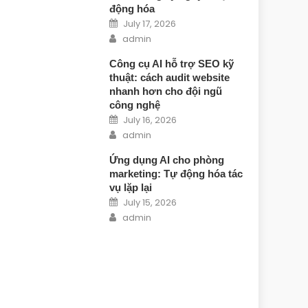
động hóa
Posted on
July 17, 2026
Author
admin
Công cụ AI hỗ trợ SEO kỹ
thuật: cách audit website
nhanh hơn cho đội ngũ
công nghệ
Posted on
July 16, 2026
Author
admin
Ứng dụng AI cho phòng
marketing: Tự động hóa tác
vụ lặp lại
Posted on
July 15, 2026
Author
admin
inh Doanh