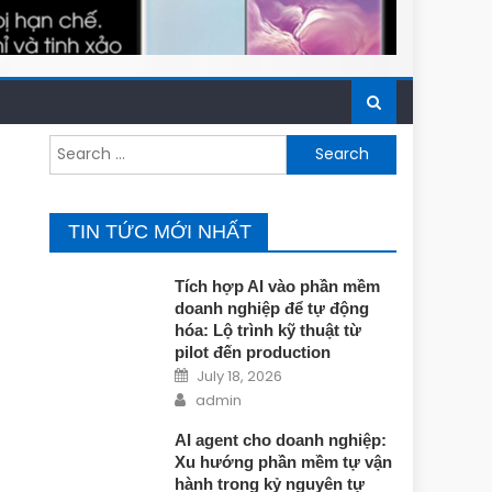
Search for:
TIN TỨC MỚI NHẤT
Tích hợp AI vào phần mềm
doanh nghiệp để tự động
hóa: Lộ trình kỹ thuật từ
pilot đến production
Posted on
July 18, 2026
Author
admin
AI agent cho doanh nghiệp:
Xu hướng phần mềm tự vận
hành trong kỷ nguyên tự