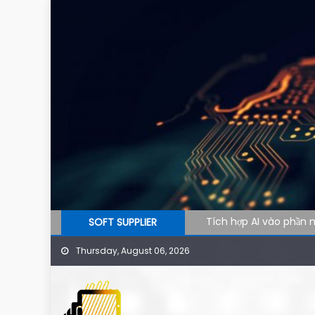
Skip to content
Tích hợp AI vào phần m
SOFT SUPPLIER
AI agent cho doanh n
Thursday, August 06, 2026
Công cụ AI hỗ trợ SEO
Ứng dụng AI cho phòng 
Phần mềm AI cho doanh 