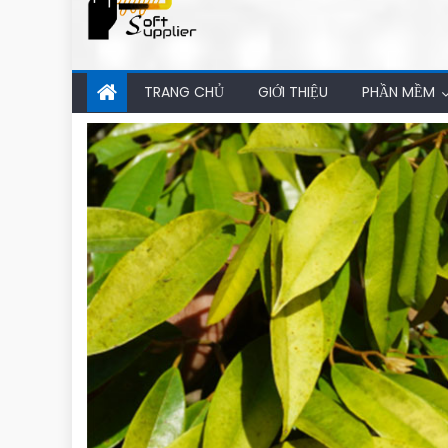
TRANG CHỦ
GIỚI THIỆU
PHẦN MỀM