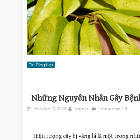
Tin Tổng Hợp
Những Nguyên Nhân Gây Bệnh
Posted on
Author
on Nh
October 21, 2022
admin
Comments Off
Hiện tượng cây bị vàng lá là một trong nhữ