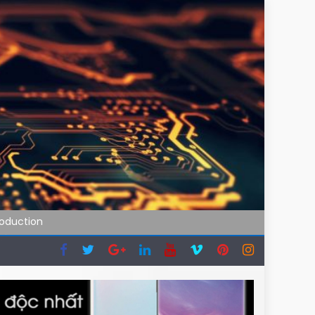
roduction
hóa
i đi