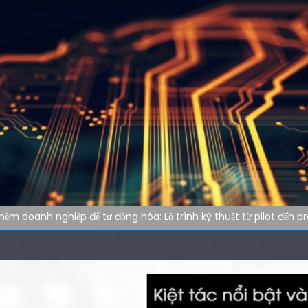
ềm doanh nghiệp để tự động hóa: Lộ trình kỹ thuật từ pilot đến p
ghiệp: Xu hướng phần mềm tự vận hành trong kỷ nguyên tự động 
 kỹ thuật: cách audit website nhanh hơn cho đội ngũ công nghệ
marketing: Tự động hóa tác vụ lặp lại
nghiệp: Tại sao tốc độ tải website quyết định 40% khách hàng rờ