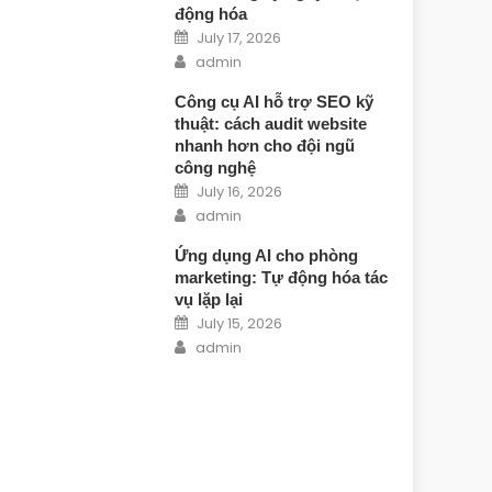
động hóa
Posted on
July 17, 2026
Author
admin
Công cụ AI hỗ trợ SEO kỹ
thuật: cách audit website
nhanh hơn cho đội ngũ
công nghệ
Posted on
July 16, 2026
Author
admin
Ứng dụng AI cho phòng
marketing: Tự động hóa tác
vụ lặp lại
Posted on
July 15, 2026
Author
admin