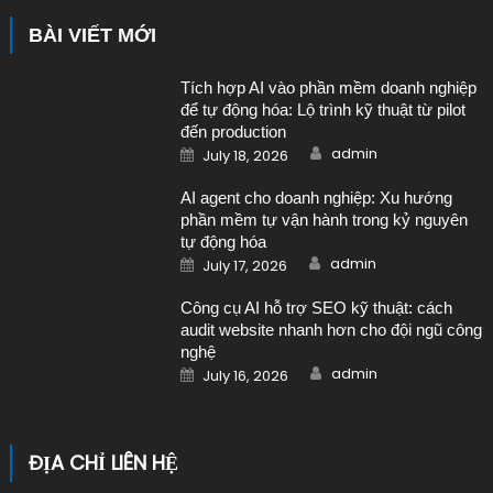
BÀI VIẾT MỚI
Tích hợp AI vào phần mềm doanh nghiệp
để tự động hóa: Lộ trình kỹ thuật từ pilot
đến production
Author
Posted on
admin
July 18, 2026
AI agent cho doanh nghiệp: Xu hướng
phần mềm tự vận hành trong kỷ nguyên
tự động hóa
Author
Posted on
admin
July 17, 2026
Công cụ AI hỗ trợ SEO kỹ thuật: cách
audit website nhanh hơn cho đội ngũ công
nghệ
Author
Posted on
admin
July 16, 2026
ĐỊA CHỈ LIÊN HỆ