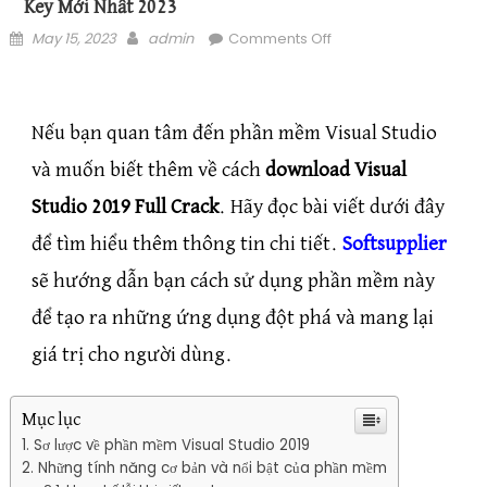
Key Mới Nhất 2023
Posted on
Author
on Tải Visual Studio
May 15, 2023
admin
Comments Off
2019 Full Crack –
Professional Key Mới
Nhất 2023
Nếu bạn quan tâm đến phần mềm Visual Studio
và muốn biết thêm về cách
download Visual
Studio 2019 Full Crack
. Hãy đọc bài viết dưới đây
để tìm hiểu thêm thông tin chi tiết.
Softsupplier
sẽ hướng dẫn bạn cách sử dụng phần mềm này
để tạo ra những ứng dụng đột phá và mang lại
giá trị cho người dùng.
Mục lục
Sơ lược về phần mềm Visual Studio 2019
Những tính năng cơ bản và nổi bật của phần mềm