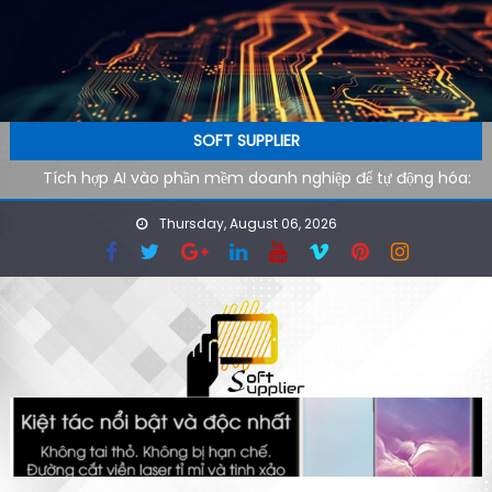
Skip to content
SOFT SUPPLIER
Tích hợp AI vào phần mềm doanh nghiệp để tự động hóa:
Lộ trình kỹ thuật từ pilot đến production
Thursday, August 06, 2026
AI agent cho doanh nghiệp: Xu hướng phần mềm tự vận
hành trong kỷ nguyên tự động hóa
Công cụ AI hỗ trợ SEO kỹ thuật: cách audit website nhanh
hơn cho đội ngũ công nghệ
Ứng dụng AI cho phòng marketing: Tự động hóa tác vụ
lặp lại
Phần mềm AI cho doanh nghiệp: Tại sao tốc độ tải website
quyết định 40% khách hàng rời đi