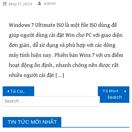
Author
Posted on
admin
May 17, 2023
Windows 7 Ultimate ISO là một file ISO dùng để
giúp người dùng cài đặt Win cho PC với giao diện
đơn giản, dễ sử dụng và phù hợp với các dòng
máy tính hiện nay. Phiên bản Wins 7 với ưu điểm
hoạt động ổn định, nhanh chóng nên được rất
nhiều người cài đặt […]
Post navigation
Tải Camtasia 9 Full Crack – License Key Chính Chủ [ Đã Test 100%]
Tải Photoshop CS6 Full Crack – Portable Link GG Drive Mới Nhất 2023
Search for:
TIN TỨC MỚI NHẤT