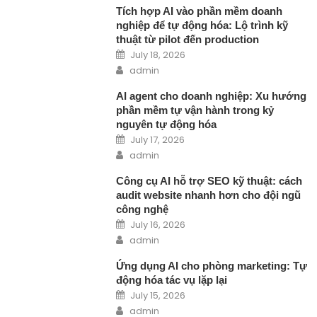
Tích hợp AI vào phần mềm doanh
nghiệp để tự động hóa: Lộ trình kỹ
thuật từ pilot đến production
Posted on
July 18, 2026
Author
admin
AI agent cho doanh nghiệp: Xu hướng
phần mềm tự vận hành trong kỷ
nguyên tự động hóa
Posted on
July 17, 2026
Author
admin
Công cụ AI hỗ trợ SEO kỹ thuật: cách
audit website nhanh hơn cho đội ngũ
công nghệ
Posted on
July 16, 2026
Author
admin
Ứng dụng AI cho phòng marketing: Tự
động hóa tác vụ lặp lại
Posted on
July 15, 2026
Author
admin