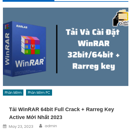
Phần Mềm
Phần Mềm PC
Tải WinRAR 64bit Full Crack + Rarreg Key
Active Mới Nhất 2023
Author
Posted on
admin
May 23, 2023