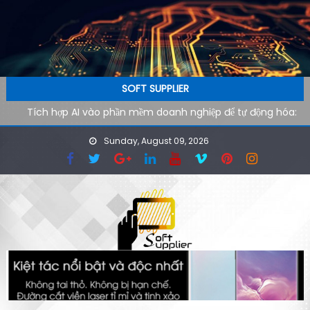
Skip to content
SOFT SUPPLIER
Tích hợp AI vào phần mềm doanh nghiệp để tự động hóa:
Lộ trình kỹ thuật từ pilot đến production
Sunday, August 09, 2026
AI agent cho doanh nghiệp: Xu hướng phần mềm tự vận
hành trong kỷ nguyên tự động hóa
Công cụ AI hỗ trợ SEO kỹ thuật: cách audit website nhanh
hơn cho đội ngũ công nghệ
Ứng dụng AI cho phòng marketing: Tự động hóa tác vụ
lặp lại
Phần mềm AI cho doanh nghiệp: Tại sao tốc độ tải website
quyết định 40% khách hàng rời đi