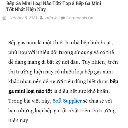
Bếp Ga Mini Loại Nào Tốt? Top 8 Bếp Ga Mini
Tốt Nhất Hiện Nay
Posted on
Author
on Bếp Ga Mini Loại
October 5, 2023
admin
Comments Off
Nào Tốt? Top 8 Bếp
Ga Mini Tốt Nhất
Hiện Nay
Bếp gas mini là một thiết bị nhà bếp linh hoạt,
phù hợp với nhiều đối tượng sử dụng và có thể
dễ dàng mang đi bất kỳ nơi đâu. Tuy nhiên, trên
thị trường hiện nay có nhiều loại bếp gas mini
khác nhau nên để người tiêu dùng biết được
bếp
ga mini loại nào tốt
là điều hết sức khó khăn.
Trong bài viết này,
Soft Supplier
sẽ chia sẻ với
bạn những loại bếp ga tốt nhất trên thị trường
hiện nay.