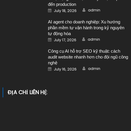
đến production
Author
Posted on
admin
July 18, 2026
AI agent cho doanh nghiệp: Xu hướng
phần mềm tự vận hành trong kỷ nguyên
tự động hóa
Author
Posted on
admin
July 17, 2026
Công cụ AI hỗ trợ SEO kỹ thuật: cách
audit website nhanh hơn cho đội ngũ công
nghệ
Author
Posted on
admin
July 16, 2026
ĐỊA CHỈ LIÊN HỆ