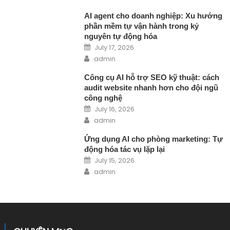
AI agent cho doanh nghiệp: Xu hướng
phần mềm tự vận hành trong kỷ
nguyên tự động hóa
Posted on
July 17, 2026
Author
admin
Công cụ AI hỗ trợ SEO kỹ thuật: cách
audit website nhanh hơn cho đội ngũ
công nghệ
Posted on
July 16, 2026
Author
admin
Ứng dụng AI cho phòng marketing: Tự
động hóa tác vụ lặp lại
Posted on
July 15, 2026
Author
admin