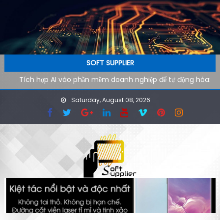
Skip to content
SOFT SUPPLIER
Tích hợp AI vào phần mềm doanh nghiệp để tự động hóa:
Lộ trình kỹ thuật từ pilot đến production
Saturday, August 08, 2026
AI agent cho doanh nghiệp: Xu hướng phần mềm tự vận
hành trong kỷ nguyên tự động hóa
Công cụ AI hỗ trợ SEO kỹ thuật: cách audit website nhanh
hơn cho đội ngũ công nghệ
Ứng dụng AI cho phòng marketing: Tự động hóa tác vụ
lặp lại
Phần mềm AI cho doanh nghiệp: Tại sao tốc độ tải website
quyết định 40% khách hàng rời đi