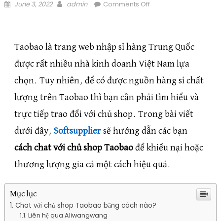
Posted on
Author
on Cách chat với chủ
June 3, 2022
admin
Comments Off
shop Taobao khiếu
nại, đàm phán giá cả
Taobao là trang web nhập sỉ hàng Trung Quốc
được rất nhiều nhà kinh doanh Việt Nam lựa
chọn. Tuy nhiên, để có được nguồn hàng sỉ chất
lượng trên Taobao thì bạn cần phải tìm hiểu và
trực tiếp trao đổi với chủ shop. Trong bài viết
dưới đây,
Softsupplier
sẽ hướng dẫn các bạn
cách chat với chủ shop Taobao
để khiếu nại hoặc
thương lượng gia cả một cách hiệu quả.
Mục lục
Chat với chủ shop Taobao bằng cách nào?
Liên hệ qua Aliwangwang