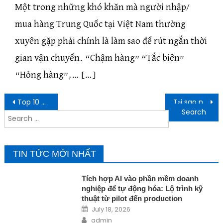
Một trong những khó khăn mà người nhập/
mua hàng Trung Quốc tại Việt Nam thường
xuyên gặp phải chính là làm sao để rút ngắn thời
gian vận chuyển. “Chậm hàng” “Tắc biên”
“Hỏng hàng”,… […]
Post navigation
Top 10 phần mềm học tiếng Anh miễn phí tốt nhất 2022
Tại sao nên mua máy thở oxy gia đình cho người già?
Search for:
TIN TỨC MỚI NHẤT
Tích hợp AI vào phần mềm doanh
nghiệp để tự động hóa: Lộ trình kỹ
thuật từ pilot đến production
Posted on
July 18, 2026
Author
admin