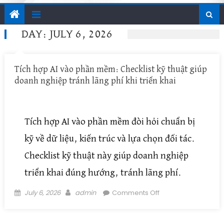
DAY: JULY 6, 2026
Tích hợp AI vào phần mềm: Checklist kỹ thuật giúp
doanh nghiệp tránh lãng phí khi triển khai
Tích hợp AI vào phần mềm đòi hỏi chuẩn bị
kỹ về dữ liệu, kiến trúc và lựa chọn đối tác.
Checklist kỹ thuật này giúp doanh nghiệp
triển khai đúng hướng, tránh lãng phí.
Posted on
Author
on Tích hợp AI vào
July 6, 2026
admin
Comments Off
phần mềm:
Checklist kỹ thuật