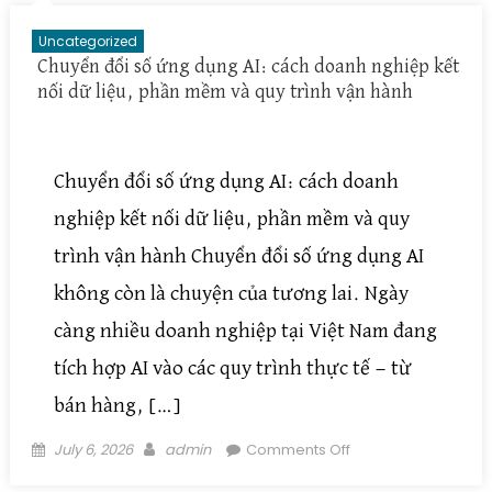
và cá nhân hóa
Uncategorized
Chuyển đổi số ứng dụng AI: cách doanh nghiệp kết
nối dữ liệu, phần mềm và quy trình vận hành
Chuyển đổi số ứng dụng AI: cách doanh
nghiệp kết nối dữ liệu, phần mềm và quy
trình vận hành Chuyển đổi số ứng dụng AI
không còn là chuyện của tương lai. Ngày
càng nhiều doanh nghiệp tại Việt Nam đang
tích hợp AI vào các quy trình thực tế — từ
bán hàng, […]
Posted on
Author
on Chuyển đổi số
July 6, 2026
admin
Comments Off
ứng dụng AI: cách