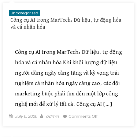
giúp doanh
nghiệp tránh lãng
Uncategorized
phí khi triển khai
Công cụ AI trong MarTech: Dữ liệu, tự động hóa
và cá nhân hóa
Công cụ AI trong MarTech: Dữ liệu, tự động
hóa và cá nhân hóa Khi khối lượng dữ liệu
người dùng ngày càng tăng và kỳ vọng trải
nghiệm cá nhân hóa ngày càng cao, các đội
marketing buộc phải tìm đến một lớp công
nghệ mới để xử lý tất cả. Công cụ AI […]
Posted on
Author
on Công cụ AI
July 6, 2026
admin
Comments Off
trong MarTech: Dữ
liệu, tự động hóa