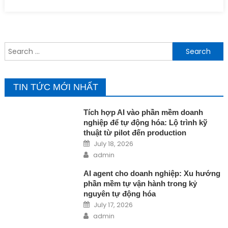
cho phòng
marketing: Tính
năng MarTech thế
hệ mới bắt buộc
Search for:
phải có
TIN TỨC MỚI NHẤT
Tích hợp AI vào phần mềm doanh
nghiệp để tự động hóa: Lộ trình kỹ
thuật từ pilot đến production
Posted on
July 18, 2026
Author
admin
AI agent cho doanh nghiệp: Xu hướng
phần mềm tự vận hành trong kỷ
nguyên tự động hóa
Posted on
July 17, 2026
Author
admin