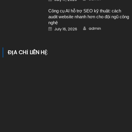
Công cụ AI hỗ trợ SEO kỹ thuật: cách
audit website nhanh hơn cho đội ngũ công
nghệ
Author
Posted on
admin
July 16, 2026
ĐỊA CHỈ LIÊN HỆ