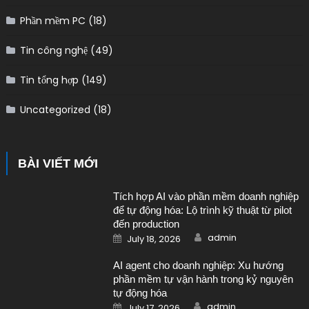
Phần mềm PC
(18)
Tin công nghệ
(49)
Tin tổng hợp
(149)
Uncategorized
(18)
BÀI VIẾT MỚI
Tích hợp AI vào phần mềm doanh nghiệp
để tự động hóa: Lộ trình kỹ thuật từ pilot
đến production
Author
Posted on
admin
July 18, 2026
AI agent cho doanh nghiệp: Xu hướng
phần mềm tự vận hành trong kỷ nguyên
tự động hóa
Author
Posted on
admin
July 17, 2026