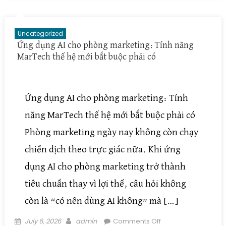
doanh nghiệp kết
nối dữ liệu, phần
mềm và quy trình
Uncategorized
vận hành
Ứng dụng AI cho phòng marketing: Tính năng
MarTech thế hệ mới bắt buộc phải có
Ứng dụng AI cho phòng marketing: Tính
năng MarTech thế hệ mới bắt buộc phải có
Phòng marketing ngày nay không còn chạy
chiến dịch theo trực giác nữa. Khi ứng
dụng AI cho phòng marketing trở thành
tiêu chuẩn thay vì lợi thế, câu hỏi không
còn là “có nên dùng AI không” mà […]
Posted on
Author
on Ứng dụng AI
July 6, 2026
admin
Comments Off