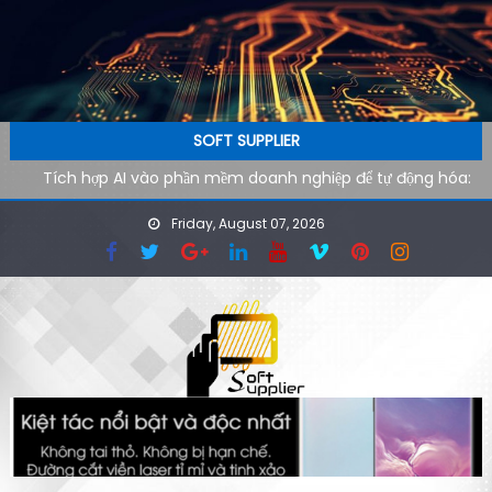
Skip to content
SOFT SUPPLIER
Tích hợp AI vào phần mềm doanh nghiệp để tự động hóa:
Lộ trình kỹ thuật từ pilot đến production
Friday, August 07, 2026
AI agent cho doanh nghiệp: Xu hướng phần mềm tự vận
hành trong kỷ nguyên tự động hóa
Công cụ AI hỗ trợ SEO kỹ thuật: cách audit website nhanh
hơn cho đội ngũ công nghệ
Ứng dụng AI cho phòng marketing: Tự động hóa tác vụ
lặp lại
Phần mềm AI cho doanh nghiệp: Tại sao tốc độ tải website
quyết định 40% khách hàng rời đi