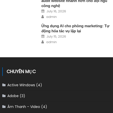
audit website nhanh hơn cho đội ngũ
công nghệ
Posted on
July 16, 2026
Author
admin
Ứng dụng AI cho phòng marketing: Tự
động hóa tác vụ lặp lại
Posted on
July 15, 2026
Author
admin
CHUYÊN MỤC
Active Windows
(4)
Adobe
(3)
Âm Thanh – Video
(4)