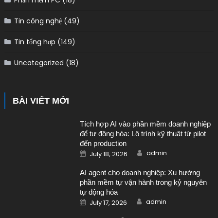
Phần mềm PC
(18)
Tin công nghệ
(49)
Tin tổng hợp
(149)
Uncategorized
(18)
BÀI VIẾT MỚI
Tích hợp AI vào phần mềm doanh nghiệp
để tự động hóa: Lộ trình kỹ thuật từ pilot
đến production
Author
Posted on
admin
July 18, 2026
AI agent cho doanh nghiệp: Xu hướng
phần mềm tự vận hành trong kỷ nguyên
tự động hóa
Author
Posted on
admin
July 17, 2026