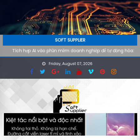
Skip to content
SOFT SUPPLIER
Tích hợp AI vào phần mềm doanh nghiệp để tự động hóa:
Lộ trình kỹ thuật từ pilot đến production
Friday, August 07, 2026
AI agent cho doanh nghiệp: Xu hướng phần mềm tự vận
hành trong kỷ nguyên tự động hóa
Công cụ AI hỗ trợ SEO kỹ thuật: cách audit website nhanh
hơn cho đội ngũ công nghệ
Ứng dụng AI cho phòng marketing: Tự động hóa tác vụ
lặp lại
Phần mềm AI cho doanh nghiệp: Tại sao tốc độ tải website
quyết định 40% khách hàng rời đi