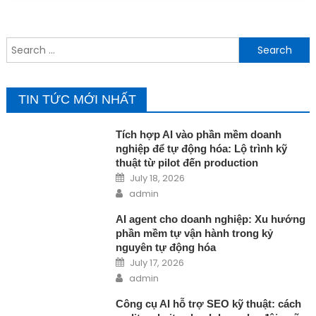
sự: Xu hướng HR
Tech giúp doanh
nghiệp tuyển dụng
Search for:
và quản trị hiệu quả
hơn
TIN TỨC MỚI NHẤT
Tích hợp AI vào phần mềm doanh
nghiệp để tự động hóa: Lộ trình kỹ
thuật từ pilot đến production
Posted on
July 18, 2026
Author
admin
AI agent cho doanh nghiệp: Xu hướng
phần mềm tự vận hành trong kỷ
nguyên tự động hóa
Posted on
July 17, 2026
Author
admin
Công cụ AI hỗ trợ SEO kỹ thuật: cách